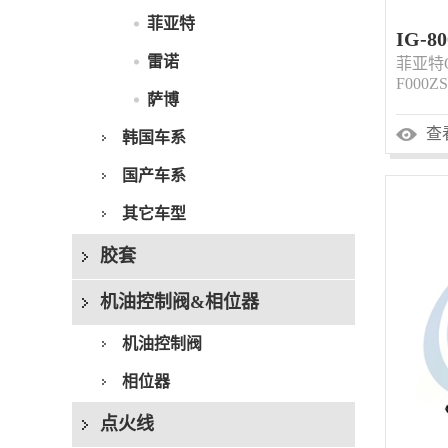
菲亚特
IG-8
雷诺
菲亚特OE
F000ZS
萨博
查
韩国车系
国产车系
其它车型
胶套
机油控制阀&相位器
机油控制阀
相位器
点火线