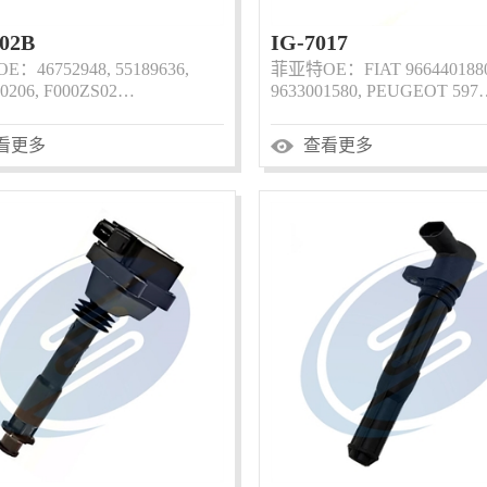
002B
IG-7017
：46752948, 55189636,
菲亚特OE：FIAT 9664401880
0206, F000ZS02…
9633001580, PEUGEOT 597
看更多
查看更多