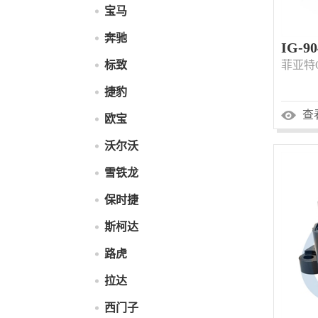
宝马
奔驰
IG-90
标致
菲亚特OE
捷豹
查
欧宝
沃尔沃
雪铁龙
保时捷
斯柯达
路虎
拉达
西门子