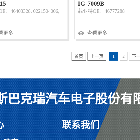
15
IG-7009B
：46403328, 0221504006,
菲亚特OE：46777288
看更多
查看更多
首页
上一页
1
2
下
斯巴克瑞汽车电子股份有
心
联系我们