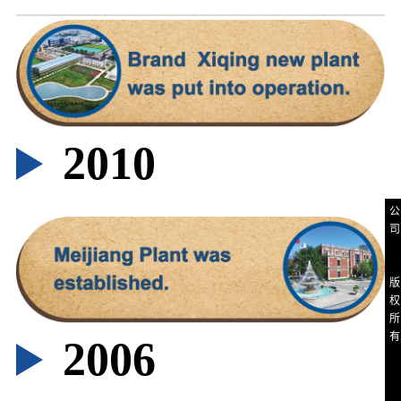
巴
克
瑞
汽
车
电
子
股
2010
份
有
限
公
A
司
U
I
In
C
Mi
版
R
权
E
B
所
Ce
有
2006
P
I
L