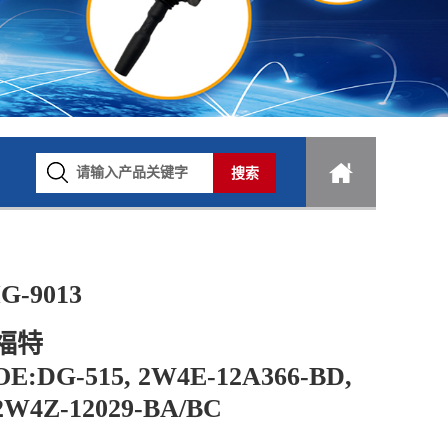
IG-9013
福特
OE:DG-515, 2W4E-12A366-BD,
2W4Z-12029-BA/BC