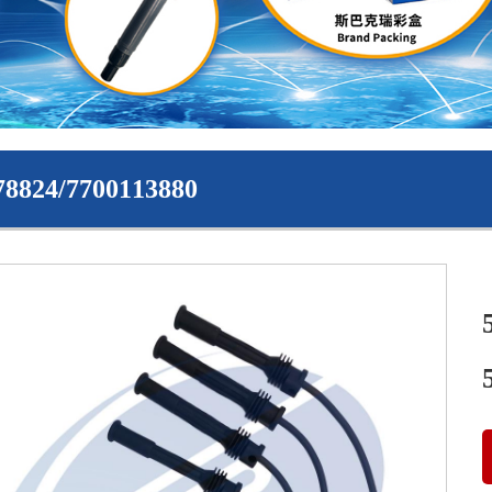
78824/7700113880